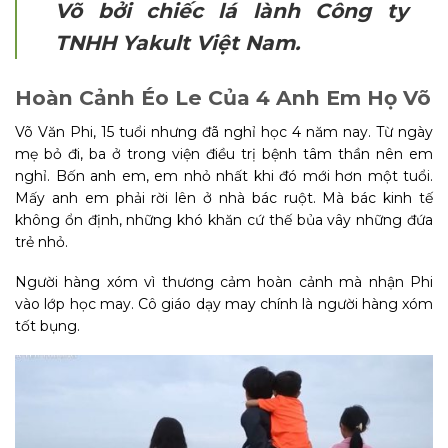
Võ bởi chiếc lá lành Công ty
TNHH Yakult Việt Nam.
Hoàn Cảnh Éo Le Của 4 Anh Em Họ Võ
Võ Văn Phi, 15 tuổi nhưng đã nghỉ học 4 năm nay. Từ ngày
mẹ bỏ đi, ba ở trong viện điều trị bệnh tâm thần nên em
nghỉ. Bốn anh em, em nhỏ nhất khi đó mới hơn một tuổi.
Mấy anh em phải rời lên ở nhà bác ruột. Mà bác kinh tế
không ổn định, những khó khăn cứ thế bủa vây những đứa
trẻ nhỏ.
Người hàng xóm vì thương cảm hoàn cảnh mà nhận Phi
vào lớp học may. Cô giáo dạy may chính là người hàng xóm
tốt bụng.