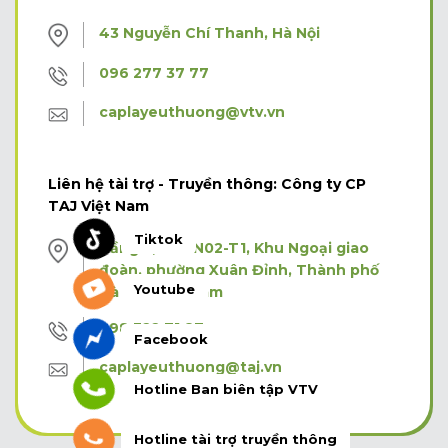
43 Nguyễn Chí Thanh, Hà Nội
096 277 37 77
caplayeuthuong@vtv.vn
Liên hệ tài trợ - Truyền thông: Công ty CP
TAJ Việt Nam
Tiktok
Tầng 3, Tòa N02-T1, Khu Ngoại giao
đoàn, phường Xuân Đỉnh, Thành phố
Youtube
Hà Nội, Việt Nam
098 322 71 87
Facebook
caplayeuthuong@taj.vn
Hotline Ban biên tập VTV
Hotline tài trợ truyền thông