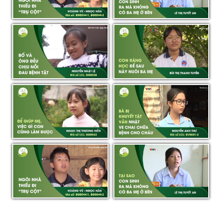
BẮC GIANG | NGUYỄN NHẬT LỆ
TIỀN GIANG | BÙI THỊ THANH
- BG0058 - 30.05.2021 | CLYT
TUYỀN - 15.05.2021 | CLYT
BẮC GIANG | NGỌC THỊ
BÀ RỊA – VŨNG TÀU | NGUYỄN
THƯƠNG HIỀN - BG0043 -
ANH THƯ - BV0001-2 -
16.05.2021 | CLYT
22.05.2021 | CLYT
BẮC GIANG | VI LƯƠNG HOÀNG
LÂM ĐỒNG | LÊ THỊ TUYẾT AN -
VŨ (BG0044-1) - VI NGỌC HÂN
29.05.2021 | CLYT
(BG0044-2) - 23.05.2021 | CLYT