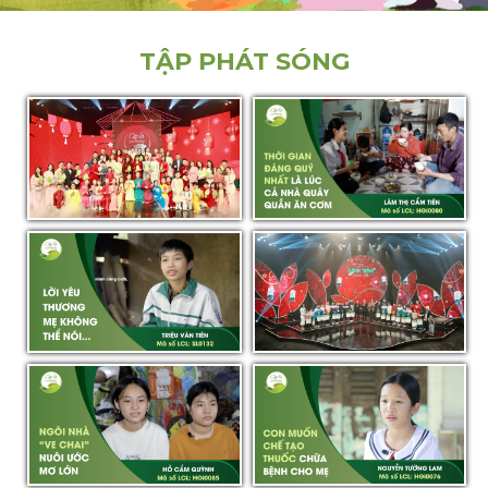
GALA CẶP LÁ YÊU THƯƠNG
LÂM THỊ CẨM TIÊN - HGi0080 -
TẬP PHÁT SÓNG
"THẬP KỶ GIEO MẦM XANH" -
HẬU GIANG
14.02.2026 | CLYT
SƠN LA | TRIỆU VĂN TIÊN -
GALA CẶP LÁ YÊU THƯƠNG
SL0132 - 18.01.2025 | CLYT
2025 - HÀNH TRÌNH CỦA LÁ -
26.01.2025 | FULL | CLYT
HẬU GIANG | HỒ CẨM QUỲNH -
HẬU GIANG | NGUYỄN TƯỜNG
12.01.2025 | CLYT
LAM - 05.01.2025 | CLYT
THÁI NGUYÊN | TRẦN THỊ THU
SƠN LA | LÒ VĂN KHIỂN -
HÀ - TNg0127 - 11.01.2025 |
SL0125 - 05.01.2025 | CLYT
CLYT