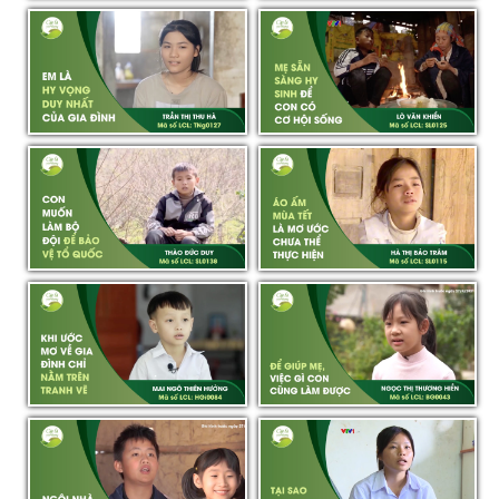
SƠN LA | THÀO ĐỨC DUY -
SƠN LA | HÀ THỊ BẢO TRÂM -
SL0138 - 05.01.2025 | CLYT
SL0115 - 05.01.2025 | CLYT
HẬU GIANG | MAI NGÔ THIÊN
BẮC GIANG | NGỌC THỊ
HƯỞNG - 04.01.2025 | CLYT
THƯƠNG HIỀN - BG0043 -
16.05.2021 | CLYT
BẮC GIANG | VI LƯƠNG HOÀNG
LÂM ĐỒNG | LÊ THỊ TUYẾT AN -
VŨ (BG0044-1) - VI NGỌC HÂN
29.05.2021 | CLYT
(BG0044-2) - 23.05.2021 | CLYT