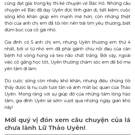
cũng đạt giải trong kỳ thi kể chuyện về Bác Hồ. Những câu
chuyện về Bác đã dạy Uyên đức tính giản dị, tiết kiệm; cuộc
sống khó khăn giúp em mạnh mẽ hơn; còn những thiệt
thòi của anh chị em đã tôi rèn nên trái tim yêu thương, biết
đùm bọc của cô gái nhỏ.
Gia đình có 5 anh chị em, nhưng Uyên thương em thứ 4
nhất, bởi vì từ nhỏ em đã phải gánh chịu nỗi đau của căn
bệnh hở vòng họng và teo não chất trắng. Bởi vậy, ngoài
việc cố gắng học tốt, Uyên thường chăm sóc em để bố mẹ
yên tâm đi làm.
Dù cuộc sống còn nhiều khó khăn, nhưng điều chúng tôi
thấy được là nụ cười tươi tắn và ánh mắt lạc quan của Thảo
Uyên. Mong rằng với sự giúp đỡ của những tấm lòng hảo
tâm, gia đình Uyên sẽ sớm vượt qua những ngày gian khó
này!
Mời quý vị đón xem câu chuyện của lá
chưa lành Lữ Thảo Uyên!