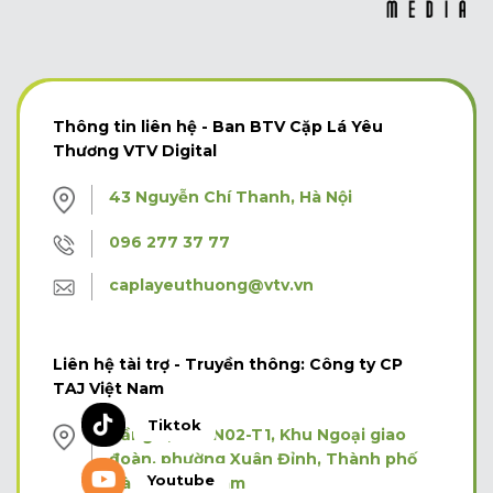
Thông tin liên hệ - Ban BTV Cặp Lá Yêu
Thương VTV Digital
43 Nguyễn Chí Thanh, Hà Nội
096 277 37 77
caplayeuthuong@vtv.vn
Liên hệ tài trợ - Truyền thông: Công ty CP
TAJ Việt Nam
Tiktok
Tầng 3, Tòa N02-T1, Khu Ngoại giao
đoàn, phường Xuân Đỉnh, Thành phố
Youtube
Hà Nội, Việt Nam