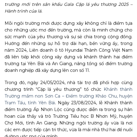
trường mới trên sân khấu Gala Cặp lá yêu thương 2025 –
Hành trình của lá.
Mỗi ngôi trường mới được dựng xây không chỉ là điểm tựa
cho những ước mơ đến trường, mà còn là minh chứng cho
sức mạnh của yêu thương và sự sẻ chia trong cộng đồng.
Hướng đến những sự hỗ trợ dài hạn, bền vững ấy, trong
năm 2024, Liên doanh ô tô Hyundai Thành Công Việt Nam
đã liên tiếp khởi công xây dựng và khánh thành hai điểm
trường tại Yên Bái và An Giang, nâng tổng số điểm trường
doanh nghiệp đã xây dựng lên con số 11.
Trong đó, ngày 24/05/2024, nhà tài trợ đã phối hợp cùng
chương trình “Cặp lá yêu thương” tổ chức
Khánh thành
Trường mầm non Sơn Ca – Điểm trường Kháo Chu, huyện
Trạm Tấu, tỉnh Yên Bái
. Ngày 23/08/2024, lễ Khánh thành
điểm trường Ấp Nhơn Lộc cũng được diễn ra trong sự hân
hoan của thầy và trò Trường Tiểu học B Nhơn Mỹ, huyện
Chợ Mới, tỉnh An Giang. Những ngôi trường ấy vừa là nơi
các em được tiếp cận tri thức, vừa là mái nhà thứ hai để nuôi
dưỡng ước mơ của mình.