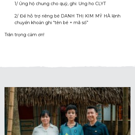
1/ Ủng hộ chung cho quỹ, ghi: Ung ho CLYT
2/ Để hỗ trợ riêng bé DANH THỊ KIM MỸ HÀ lệnh
chuyển khoản ghi “tên bé + mã số”
Trân trọng cảm ơn!