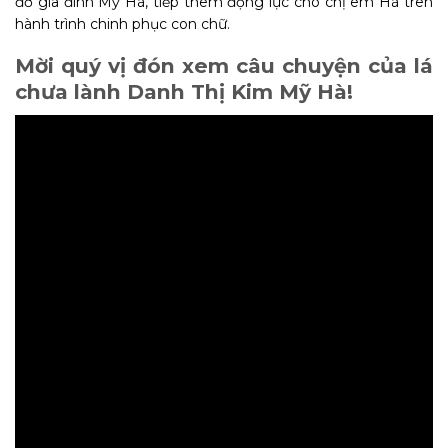
đỡ gia đình Mỹ Hà, tiếp thêm động lực cho chị em Hà trên
hành trình chinh phục con chữ.
Mời quý vị đón xem câu chuyện của lá
chưa lành Danh Thị Kim Mỹ Hà!