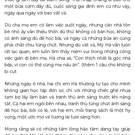
một bữa cơm đầy đủ, cuộc sống gia đình em cứ như vậy,
ngày qua ngày với bao vất vả.
Dù cha mẹ em có làm việc suốt ngày, nhưng căn nhà tôn
bé nhỏ ấy vẫn thiếu thốn đủ thứ: không có bàn học, không
có ánh sáng đủ để học bài, và ngay cả những bữa ăn cũng
phải chắt chiu từng chút. Nhưng dù vất vả, Mỹ Hà vẫn luôn
rất lạc quan, em luôn tìm thấy niềm vui trong những công
việc giản dị bên mẹ. Hà chia sẻ, “Con thích nhất là góc nhà
bếp, vì con có thể cùng mẹ nấu ăn”. (thêm 1 câu cho không
bị cụt
Những ngày ở nhà, hai chị em Hà thường tự tạo cho mình
không gian học tập đơn sơ, chỉ với những chiếc ghế nhựa
tạm bợ lấy làm bàn và tranh thủ ánh sáng trước khi nắng
tắt. Cả hai em ngồi bên nhau, tranh thủ từng chút ánh sáng
để học bài, bởi có lẽ, với hai em, mỗi trang sách là một hy
vọng, một ước mơ về tương lai tươi sáng hơn.
Mong rằng sẽ có những tấm lòng hảo tâm dang tay giúp