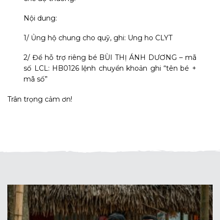
Nội dung:
1/ Ủng hộ chung cho quỹ, ghi: Ung ho CLYT
2/ Để hỗ trợ riêng bé BÙI THỊ ÁNH DƯƠNG – mã
số LCL: HB0126 lệnh chuyển khoản ghi “tên bé +
mã số”
Trân trọng cảm ơn!