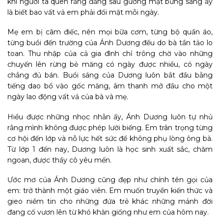
khi người ta quên rằng đằng sau gương mặt bừng sáng ấy
là biết bao vất vả em phải đối mặt mỗi ngày.
Mẹ em bị câm điếc, nên mọi bữa cơm, từng bộ quần áo,
từng buổi đến trường của Ánh Dương đều do bà tần tảo lo
toan. Thu nhập của cả gia đình chỉ trông chờ vào những
chuyến lên rừng bẻ măng có ngày được nhiều, có ngày
chẳng đủ bán. Buổi sáng của Dương luôn bắt đầu bằng
tiếng dao bổ vào gốc măng, âm thanh mở đầu cho một
ngày lao động vất vả của bà và mẹ.
Hiểu được những nhọc nhằn ấy, Ánh Dương luôn tự nhủ
rằng mình không được phép lười biếng. Em trân trọng từng
cơ hội đến lớp và nỗ lực hết sức để không phụ lòng ông bà.
Từ lớp 1 đến nay, Dương luôn là học sinh xuất sắc, chăm
ngoan, được thầy cô yêu mến.
Ước mơ của Ánh Dương cũng đẹp như chính tên gọi của
em: trở thành một giáo viên. Em muốn truyền kiến thức và
gieo niềm tin cho những đứa trẻ khác những mảnh đời
đang cố vươn lên từ khó khăn giống như em của hôm nay.