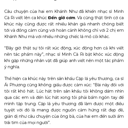
Câu chuyện của hai em Khánh Như đã khiến nhạc sĩ Minh
Cà Ri viết lên ca khúc
Đến giờ cơm
. Và cũng thật tình cờ ca
khúc này cũng được rất nhiều khán giả nhanh chóng biết
tới và đồng cảm cùng với hoàn cảnh không chỉ với 2 chị em
Khánh Như mà với nhiều những chiếc lá mồ côi khác.
“Bây giờ thật sự tôi rất xúc động, xúc động hơn cả khi viết
nên tác phẩm này”, nhạc sĩ Minh Cà Ri bật khóc xúc động
khi gặp những nhân vật đã giúp anh viết nên một tác phẩm
ý nghĩa.
Thể hiện ca khúc này trên sân khấu Cặp lá yêu thương, ca sĩ
Ái Phương cũng không giấu được cảm xúc: “Bài này đối với
tôi rất khó hát. Lúc hát trên sân khấu tôi không dám nhìn
qua các em và đến lúc hát xong tôi phải bấm ngón tay để
mình tập trung. Cặp lá yêu thương đã làm được một điều
tuyệt vời đó là mang được nguồn cảm hứng rất đẹp đẽ,
giản dị như câu chuyện của ông bà, của hai em đến sưởi ấm
trái tim của mọi người”.