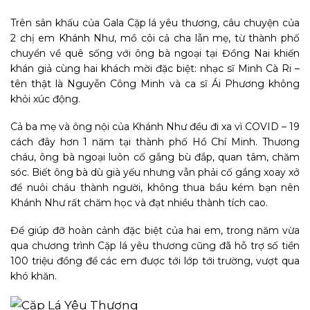
Trên sân khấu của Gala Cặp lá yêu thương, câu chuyện của
2 chị em Khánh Như, mồ côi cả cha lẫn mẹ, từ thành phố
chuyển về quê sống với ông bà ngoại tại Đồng Nai khiến
khán giả cùng hai khách mời đặc biệt: nhạc sĩ Minh Cà Ri –
tên thật là Nguyễn Công Minh và ca sĩ Ái Phương không
khỏi xúc động.
Cả ba mẹ và ông nội của Khánh Như đều đi xa vì COVID – 19
cách đây hơn 1 năm tại thành phố Hồ Chí Minh. Thương
cháu, ông bà ngoại luôn cố gắng bù đắp, quan tâm, chăm
sóc. Biết ông bà dù già yếu nhưng vẫn phải cố gắng xoay xở
để nuôi cháu thành người, không thua bầu kém bạn nên
Khánh Như rất chăm học và đạt nhiều thành tích cao.
Để giúp đỡ hoàn cảnh đặc biệt của hai em, trong năm vừa
qua chương trình Cặp lá yêu thương cũng đã hỗ trợ số tiền
100 triệu đồng để các em được tới lớp tới trường, vượt qua
khó khăn.