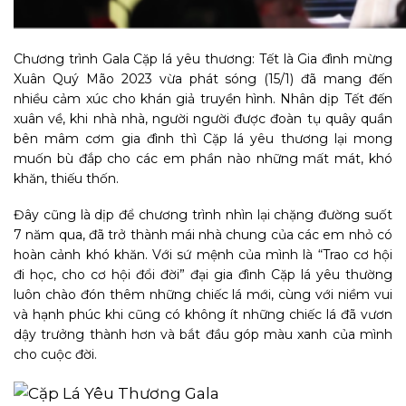
Chương trình Gala Cặp lá yêu thương: Tết là Gia đình mừng
Xuân Quý Mão 2023 vừa phát sóng (15/1) đã mang đến
nhiều cảm xúc cho khán giả truyền hình. Nhân dịp Tết đến
xuân về, khi nhà nhà, người người được đoàn tụ quây quần
bên mâm cơm gia đình thì Cặp lá yêu thương lại mong
muốn bù đắp cho các em phần nào những mất mát, khó
khăn, thiếu thốn.
Đây cũng là dịp để chương trình nhìn lại chặng đường suốt
7 năm qua, đã trở thành mái nhà chung của các em nhỏ có
hoàn cảnh khó khăn. Với sứ mệnh của mình là “Trao cơ hội
đi học, cho cơ hội đổi đời” đại gia đình Cặp lá yêu thường
luôn chào đón thêm những chiếc lá mới, cùng với niềm vui
và hạnh phúc khi cũng có không ít những chiếc lá đã vươn
dậy trưởng thành hơn và bắt đầu góp màu xanh của mình
cho cuộc đời.