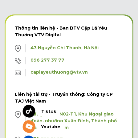
Thông tin liên hệ - Ban BTV Cặp Lá Yêu
Thương VTV Digital
43 Nguyễn Chí Thanh, Hà Nội
096 277 37 77
caplayeuthuong@vtv.vn
Liên hệ tài trợ - Truyền thông: Công ty CP
TAJ Việt Nam
Tiktok
Tầng 3, Tòa N02-T1, Khu Ngoại giao
đoàn, phường Xuân Đỉnh, Thành phố
Youtube
Hà Nội, Việt Nam