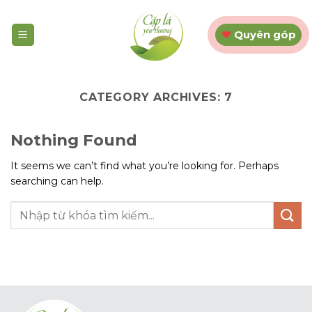
Skip
to
Quyên góp
content
CATEGORY ARCHIVES:
7
Nothing Found
It seems we can’t find what you’re looking for. Perhaps
searching can help.