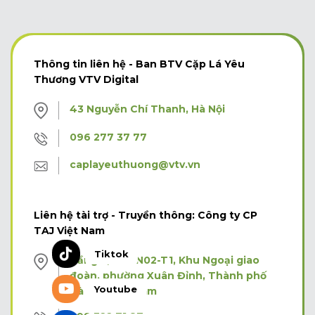
Thông tin liên hệ - Ban BTV Cặp Lá Yêu
Thương VTV Digital
43 Nguyễn Chí Thanh, Hà Nội
096 277 37 77
caplayeuthuong@vtv.vn
Liên hệ tài trợ - Truyền thông: Công ty CP
TAJ Việt Nam
Tiktok
Tầng 3, Tòa N02-T1, Khu Ngoại giao
đoàn, phường Xuân Đỉnh, Thành phố
Youtube
Hà Nội, Việt Nam